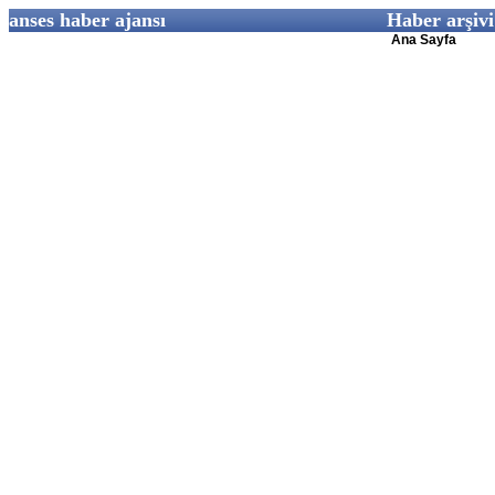
anses haber ajansı
Haber arşivi
Ana Sayfa