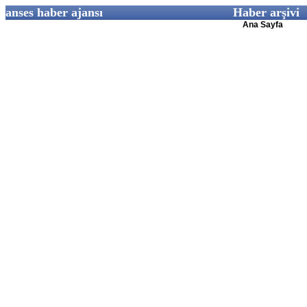
anses haber ajansı
Haber arşivi
Ana Sayfa